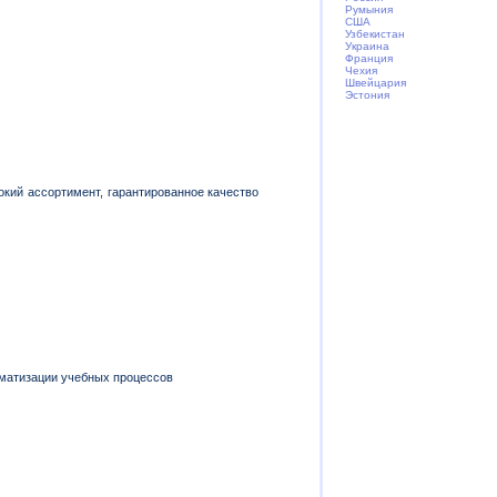
Румыния
США
Узбекистан
Украина
Франция
Чехия
Швейцария
Эстония
кий ассортимент, гарантированное качество
томатизации учебных процессов