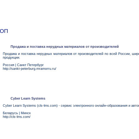
ТОП
Продажа и поставка нерудных материалов от производителей
Продажа и поставка нерудных материалов от производителей по всей России, широ
продукции.
Россия
|
Санкт Петербург
http://sankt-peterburg.mramorru.ru/
Cyber Learn Systems
Cyber Learn Systems (cls-lms.com) - сервис электронного онлайн-образования и ав
Беларусь
|
Минск
http://cls-lms.com/