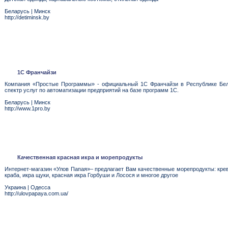
Беларусь
|
Минск
http://detiminsk.by
1С Франчайзи
Компания «Простые Программы» - официальный 1С Франчайзи в Республике Бела
спектр услуг по автоматизации предприятий на базе программ 1С.
Беларусь
|
Минск
http://www.1pro.by
Качественная красная икра и морепродукты
Интернет-магазин «Улов Папая»– предлагает Вам качественные морепродукты: кре
краба, икра щуки, красная икра Горбуши и Лосося и многое другое
Украина
|
Одесса
http://ulovpapaya.com.ua/