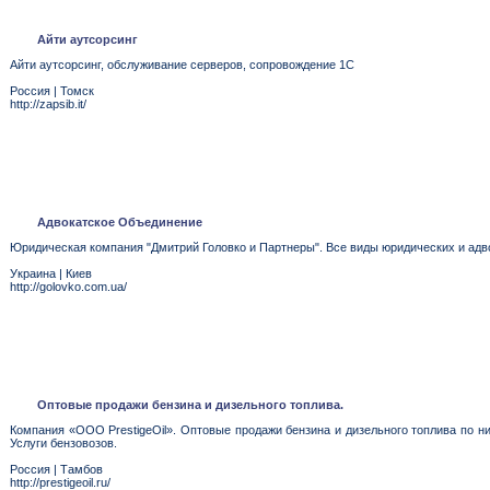
Айти аутсорсинг
Айти аутсорсинг, обслуживание серверов, сопровождение 1С
Россия
|
Томск
http://zapsib.it/
Адвокатское Объединение
Юридическая компания "Дмитрий Головко и Партнеры". Все виды юридических и адво
Украина
|
Киев
http://golovko.com.ua/
Оптовые продажи бензина и дизельного топлива.
Компания «ООО PrestigeOil». Оптовые продажи бензина и дизельного топлива по н
Услуги бензовозов.
Россия
|
Тамбов
http://prestigeoil.ru/