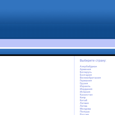
Выберите страну:
Азербайджан
Армения
Беларусь
Болгария
Великобритания
Германия
Грузия
Израиль
Иордания
Испания
Казахстан
Кипр
Китай
Латвия
Литва
Молдова
Польша
Россия