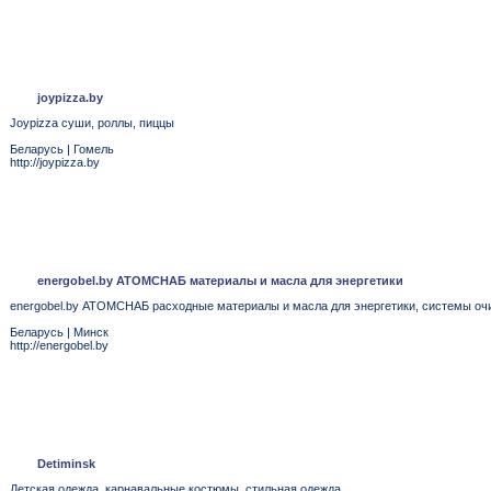
joypizza.by
Joypizza суши, роллы, пиццы
Беларусь
|
Гомель
http://joypizza.by
energobel.by АТОМСНАБ материалы и масла для энергетики
energobel.by АТОМСНАБ расходные материалы и масла для энергетики, системы очи
Беларусь
|
Минск
http://energobel.by
Detiminsk
Детская одежда, карнавальные костюмы, стильная одежда