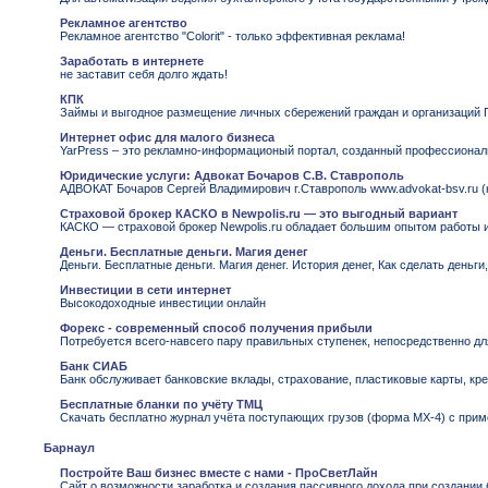
Рекламное агентство
Рекламное агентство "Colorit" - только эффективная реклама!
Заработать в интернете
не заставит себя долго ждать!
КПК
Займы и выгодное размещение личных сбережений граждан и организаций
Интернет офис для малого бизнеса
YarPress – это рекламно-информационый портал, созданный профессиональ
Юридические услуги: Адвокат Бочаров С.В. Ставрополь
АДВОКАТ Бочаров Сергей Владимирович г.Ставрополь www.advokat-bsv.ru (к
Страховой брокер КАСКО в Newpolis.ru — это выгодный вариант
КАСКО — страховой брокер Newpolis.ru обладает большим опытом работы 
Деньги. Бесплатные деньги. Магия денег
Деньги. Бесплатные деньги. Магия денег. История денег, Как сделать деньги
Инвестиции в сети интернет
Высокодоходные инвестиции онлайн
Форекс - современный способ получения прибыли
Потребуется всего-навсего пару правильных ступенек, непосредственно для
Банк СИАБ
Банк обслуживает банковские вклады, страхование, пластиковые карты, кр
Бесплатные бланки по учёту ТМЦ
Скачать бесплатно журнал учёта поступающих грузов (форма МХ-4) с при
Барнаул
Постройте Ваш бизнес вместе с нами - ПроСветЛайн
Сайт о возможности заработка и создания пассивного дохода при создани