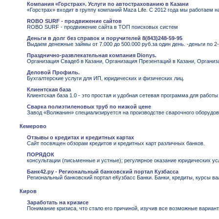
Компания «Горстрах». Услуги по автострахованию в Казани
«Горстрах» входит в группу компаний Maza Life. С 2012 года мы работаем
ROBO SURF - продвижение сайтов
ROBO SURF - продвижение сайта в ТОП поисковых систем
Деньги в долг без справок и поручителей 8(843)248-59-95
Выдаем денежные займы от 7.000 до 500.000 руб.за один день. -деньги по 
Празднично-развлекательная компания Dionys.
Организация Свадеб в Казани, Организация Презентаций в Казани, Организ
Деловой Профиль.
Бухгалтерские услуги для ИП, юридических и физических лиц.
Клиентская база
Клиентская база 1.0 - это простая и удобная сетевая программа для рабо
Сварка полиэтиленовых труб по низкой цене
Завод «Волжанин» специализируется на производстве сварочного оборудов
Кемерово
Отзывы о кредитах и кредитных картах
Сайт посвящен обзорам кредитов и кредитных карт различных банков.
ПОРЯДОК
консультации (письменные и устные); регулярное оказание юридических ус
Банк42.ру - Региональный банковский портал Кузбасса
Региональный банковский портал еКузбасс Банки. Банки, кредиты, курсы ва
Киров
Заработать на кризисе
Понимание кризиса, что стало его причиной, изучив все возможные вариант