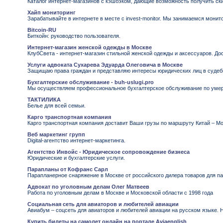
Каталог интернет-магазинов с кэшбэком, дающие возможность получить ски
Хайп мониторинг
Зарабатывайте в интернете в месте с invest-monitor. Мы занимаемся монит
Bitcoin-RU
Биткойн: руководство пользователя.
Интернет-магазин женской одежды в Москве
КлубСвета - интернет-магазин стильной женской одежды и аксессуаров. До
Услуги адвоката Сухарева Эдуарда Олеговича в Москве
Защищаю права граждан и представляю интересы юридических лиц в судебн
Бухгалтерские обслуживание - buh-uslugi.pro
Мы осуществляем профессиональное бухгалтерское обслуживание по уме
ТАКТИЛИКА
Белье для всей семьи.
Карго транспортная компания
Карго транспортная компания доставит Ваши грузы по маршруту Китай – М
Веб маркетинг групп
Digital-агентство интернет-маркетинга.
Агентство Инвойс - Юридическое сопровождение бизнеса
Юридические и бухгалтерские услуги.
Парапланы от Кофранс Сарл
Парапланерное снаряжение в Москве от российского дилера товаров для 
Адвокат по уголовным делам Олег Матвеев
Работа по уголовным делам в Москве и Московской области с 1998 года
Социальная сеть для авиаторов и любителей авиации
Авиабум – соцсеть для авиаторов и любителей авиации на русском языке.
Купить билеты на самолет онлайн на портале Aviaenglish