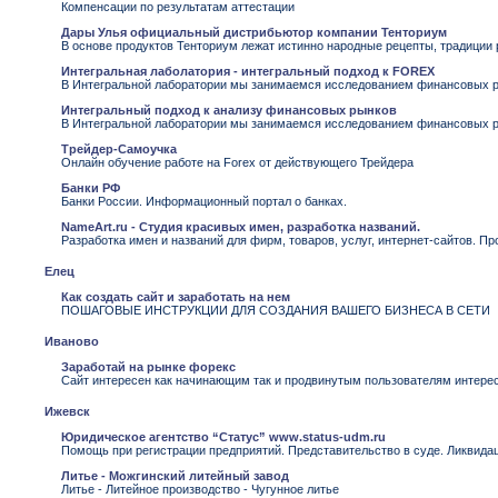
Компенсации по результатам аттестации
Дары Улья официальный дистрибьютор компании Тенториум
В основе продуктов Тенториум лежат истинно народные рецепты, традиции 
Интегральная лаболатория - интегральный подход к FOREX
В Интегральной лаборатории мы занимаемся исследованием финансовых ры
Интегральный подход к анализу финансовых рынков
В Интегральной лаборатории мы занимаемся исследованием финансовых ры
Трейдер-Самоучка
Онлайн обучение работе на Forex от действующего Трейдера
Банки РФ
Банки России. Информационный портал о банках.
NameArt.ru - Студия красивых имен, разработка названий.
Разработка имен и названий для фирм, товаров, услуг, интернет-сайтов. П
Елец
Как создать сайт и заработать на нем
ПОШАГОВЫЕ ИНСТРУКЦИИ ДЛЯ СОЗДАНИЯ ВАШЕГО БИЗНЕСА В СЕТИ
Иваново
Заработай на рынке форекс
Сайт интересен как начинающим так и продвинутым пользователям интер
Ижевск
Юридическое агентство “Статус” www.status-udm.ru
Помощь при регистрации предприятий. Представительство в суде. Ликвида
Литье - Можгинский литейный завод
Литье - Литейное производство - Чугунное литье