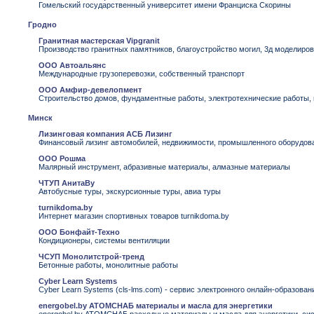
Гомельский государственный университет имени Франциска Скорины
Гродно
Гранитная мастерская Vipgranit
Производство гранитных памятников, благоустройство могил, 3д моделиро
ООО Автоальянс
Международные грузоперевозки, собственный транспорт
ООО Амфир-девелопмент
Строительство домов, фундаментные работы, электротехнические работы,
Минск
Лизинговая компания АСБ Лизинг
Финансовый лизинг автомобилей, недвижимости, промышленного оборудова
ООО Рошма
Малярный инструмент, абразивные материалы, алмазные материалы
ЧТУП АнитаВу
Автобусные туры, экскурсионные туры, авиа туры
turnikdoma.by
Интернет магазин спортивных товаров turnikdoma.by
ООО Бонфайт-Техно
Кондиционеры, системы вентиляции
ЧСУП Монолитстрой-тренд
Бетонные работы, монолитные работы
Cyber Learn Systems
Cyber Learn Systems (cls-lms.com) - сервис электронного онлайн-образова
energobel.by АТОМСНАБ материалы и масла для энергетики