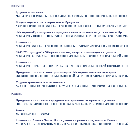
Иркутск
Группа компаний
Наша бизнес-модель – кооперация независимых профессиональных эксперто
Услуги адвокатов и юристов в Иркутске
Юридическое бюро "Адвокаты Морозов и партнёры" - юридические услуги в
«Интернет-Промоушен» - продвижение и оптимизация сайтов в Ир
Компания Интернет-Промоушен - продвижение сайтов в Иркутске. Раскрутка
Компания
Компания "Адвокаты Морозов и парнёры" - услуги адвокатов и юристов в И
ЗАО "Структура" - Уборка офисов, квартир, помещений, домов.
Компания "Структура" - профессиональная комплексная уборка зданий и по
Компания
Комнания "Трикотаж Лэнд", Иркутск - детская одежда детский трикотаж опт
Продажа по почте электрошокеров. Интернет магазин шокеров.
Электрошокеры по почте. Миниатюрный защитник в кармане или дамской сум
Студия тренинга и консалтинга
Бизнес-тренинги, консалтинг, коучинг. Управление эмоциями, разрешение 
Казань
Продажа и поставка нерудных материалов от производителей
Поставка мраморного щебня, крошки, микрокальцита, минерального порошка
Алмаз
Дилерский центр Алмаз
Компания Атлант Займ. Взять деньги срочно под залог в Казани
Если Вы хотите получить деньги в Казани в самые сжатые сроки — обраща