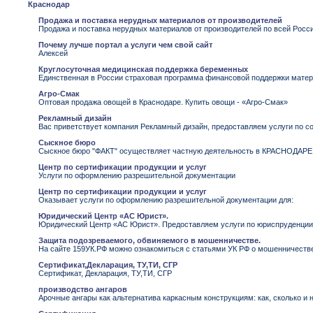
Краснодар
Продажа и поставка нерудных материалов от производителей
Продажа и поставка нерудных материалов от производителей по всей Росси
Почему лучше портал а услуги чем свой сайт
Алексей
Круглосуточная медицинская поддержка беременных
Единственная в России страховая программа финансовой поддержки матер
Агро-Смак
Оптовая продажа овощей в Краснодаре. Купить овощи - «Агро-Смак»
Рекламный дизайн
Вас приветствует компания Рекламный дизайн, предоставляем услуги по с
Сыскное бюро
Сыскное бюро "ФАКТ" осуществляет частную деятельность в КРАСНОДАРЕ,
Центр по сертификации продукции и услуг
Услуги по оформлению разрешительной документации
Центр по сертификации продукции и услуг
Оказывает услуги по оформлению разрешительной документации для:
Юридический Центр «АС Юрист».
Юридический Центр «АС Юрист». Предоставляем услуги по юриспруденции
Защита подозреваемого, обвиняемого в мошенничестве.
На сайте 159УК.РФ можно ознакомиться с статьями УК РФ о мошенничестве,
Сертификат,Декларация, ТУ,ТИ, СГР
Сертификат, Декларация, ТУ,ТИ, СГР
производство ангаров
Арочные ангары как альтернатива каркасным конструкциям: как, сколько и