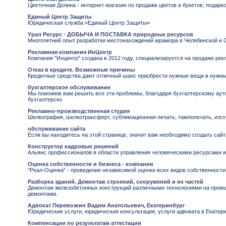
Цветочная Долина - интернет-магазин по продаже цветов и букетов, подар
Единый Центр Защиты
Юридическая служба «Единый Центр Защиты»
Урал Ресурс - ДОБЫЧА И ПОСТАВКА природных ресурсов
Многолетний опыт разработки местонахождений мрамора в Челябинской и С
Рекламная компания ИнЦентр
Компания "Инцентр" создана в 2012 году, специализируется на продаже рек
Отказ в кредите. Возможные причины
Кредитные средства дают отличный шанс приобрести нужные вещи в нужный м
бухгалтерское обслуживание
Мы поможем вам решить все эти проблемы, благодаря бухгалтерскому аут
бухгалтерско
Рекламно-производственная студия
Шелкография, шелкотрансферт, сублимационная печать, тампопечать, изгот
обслуживание сайта
Если вы находитесь на этой странице, значит вам необходимо создать сайт
Конструктор кадровых решений
Альянс профессионалов в области управления человеческими ресурсами и
Оценка собственности и бизнеса - компания
"Реал-Оценка" - проведение независимой оценки всех видов собственности
Разборка зданий. Демонтаж строений, сооружений и их частей
Демонтаж железобетонных конструкций различными технологиями на промыш
демонтажа.
Адвокат Перевозкин Вадим Анатольевич, Екатеринбург
Юридические услуги, юридическая консультация, услуги адвоката в Екатер
Компенсации по результатам аттестации