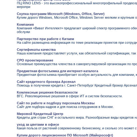
ПЦ RINO LENS - это высокопрофессиональный многопрофильный продюсерск
меропри
Скупка программ Microsoft (Windows, Office, Server)
Купим дорого Windows, Microsoft Office, Windows Server мелким и крупным 
Компания
Компания «Виват Интеллект» предлагает широкий спектр программного об
обслужи
Партнерство при работе с Китаем
На сайте размещена информация по теме реализации проектов при сотрудн
Сертификаты качества
Наша компания предоставляет услуги, как обязательной сертификации, так
СРО проектирование
Основные преимущества членства в саморегулируемой организации по про
Предметная фотосъемка для интернет-каталога
Предметная фотосъемка приобретает особую актуальность для компании, к
Сайт кредитного брокера Арсенал
Помощь в получении кредита г. Санкт-Петербург Кредитный брокер Арсенал
Комлексные решения безопасности
ВГС. Революционные решения в сфере ИТ и систем безопасности.
Сайт по работе и подбору персонала Москвы
Сайт для подбора кадров и для поиска сотрудников в Москве.
Мировой Кредитный Центр
Кредиты для стран СНГ и остального мира. Разнообразные виды кредитов 
уход за цветами в офисе
Какая польза от растений современному бизнесмену, и сколько это может с
Купим дорого лицензионное ПО Microsoft (Майкрософт)