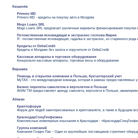
Кишинёв
Primero MD
Primero MD - кредиты на покупку авто в Молдове
Mogo Loans SRL
Mogo Loans SRL предлагает различные варианты финансирования покупки но
Потомственная ясновидящая и экстрасенс госпожа Мария
Я - потомственная ясновидящая, гадалка и экстрасенс, из старинного рода
Кредиты от DeltaCredit
Кредиты в Молдове без залога и поручителя от DeltaCredit
Кассовые аппараты и торговое оборудование
Коньрольно-кассовые аппараты, торговые весы и оборудование
Варшава
Помощь в открытии компании в Польше, бухгалтерский учет
MyTAX - это международная команда, которая в рамках предоставляемых усл
Бизнес перелеты самолетом и вертолетом в Польше
AVIAV TM предоставляет аренду самолета, вертолета в Польше, авиаперев
Абакан
Криптофорум
Форум для людей заинтересованных в криптовалюте, а также в будущем вс
КраснодарСпецГеофизика
Комплексные инженерные изыскания в Краснодаре - «КраснодарСпецГеофи
Группа компаний
Компания Голден Пак – Один из крупнейших поставщиков стреппинг-оборуд