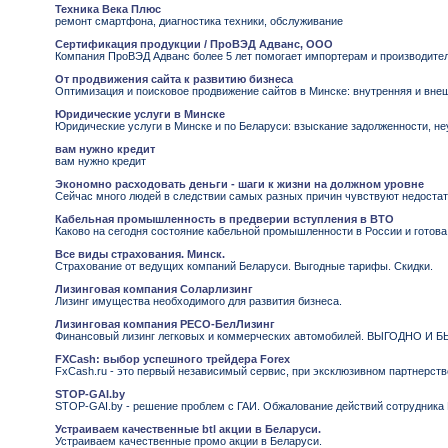
Техника Века Плюс
ремонт смартфона, диагностика техники, обслуживание
Сертификация продукции / ПроВЭД Адванс, ООО
Компания ПроВЭД Адванс более 5 лет помогает импортерам и производител
От продвижения сайта к развитию бизнеса
Оптимизация и поисковое продвижение сайтов в Минске: внутренняя и вне
Юридические услуги в Минске
Юридические услуги в Минске и по Беларуси: взыскание задолженности, 
вам нужно кредит
вам нужно кредит
Экономно расходовать деньги - шаги к жизни на должном уровне
Сейчас много людей в следствии самых разных причин чувствуют недостат
Кабельная промышленность в предверии вступления в ВТО
Каково на сегодня состояние кабельной промышленности в России и готова
Все виды страхования. Минск.
Страхование от ведущих компаний Беларуси. Выгодные тарифы. Скидки.
Лизинговая компания Соларлизинг
Лизинг имущества необходимого для развития бизнеса.
Лизинговая компания РЕСО-БелЛизинг
Финансовый лизинг легковых и коммерческих автомобилей. ВЫГОДНО И 
FXCash: выбор успешного трейдера Forex
FxCash.ru - это первый независимый сервис, при эксклюзивном партнерст
STOP-GAI.by
STOP-GAI.by - решение проблем с ГАИ. Обжалование действий сотрудника 
Устраиваем качественные btl акции в Беларуси.
Устраиваем качественные промо акции в Беларуси.