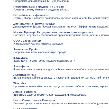
Программа для отправки СМС уведомлений.
Потребительские кредиты на ufk-e.ru
Кредиты малому бизнесу и ссуды на ufk-e.ru
Все о бизнесе и финансах
Статьи, обзоры, новости по вопросам бизнеса и финансов. Основная темати
Дистанционная Школа Продаж
Дистанционная Школа Продаж приглашает на курс "Эффективные продажи" вс
Москва Мрамор - Нерудные материалы от производителей
Поставка нерудных материалов от производителей по всей России, широки
ООО Сварок-мастер
Натуральный камень, отделка фасадов
Автошкола Рус-Авто
Современная автошкола в центре города!
Ваша Дача
Ваша Дача - агентство по продаже недвижимости
Алексфилл
Компания, выполняющая задачи любой сложности в области программирован
Льготная пенсия
Если Пенсионный Фонд отказал в назначении досрочной или льготной пенси
Warcodes
Премиум магазин «Warcodes» - продажа золота, наборов с танками, игровых 
Линия Горизонта
Высотные работы, герметизация фасадов, чистка кровель
Центр Стоматологии Кавитрон
Высокий профессионализм, современное стоматологическое оборудование и
ООО ЭлектроМир