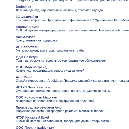
energobel.by АТОМСНАБ расходные материалы и масла для энергетики, сис
Detiminsk
Детская одежда, карнавальные костюмы, стильная одежда
1С Франчайзи
Компания «Простые Программы» - официальный 1С Франчайзи в Республике 
Первый номер
ООО «Первый номер» предлагает профессиональные IT-услуги по обслужи
Hair-Advisor
Консультативная поддержка.
ИП Славсталь
Металлопрокат, арматура, профильные трубы
ОДО Вояжтур
Туры, авторские путешествия, корпоративное обслуживание
ООО Модена трейд
Косметика, средства для волос, уход за кожей
АгроМолл
Онлайн-гипермаркет АгроМолл. Продажа садовой и сельхозтехники, товаров
ЧПТУП Печатный знак
Сувенирная продукция, оперативная печать, подарочные боксы
OOO Консилиум Медикум
Выведение из запоя, гипноз, внутривенная подшивка
Производство рекламы Avip
Наружная реклама, интерьерная реклама, монтаж вывесок
ЧТУП Книжный Клуб
Книжный магазин, справочники, товары для дома и творчества
ООО ПроклиматМонтаж