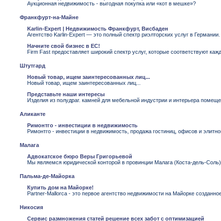
Аукционная недвижимость - выгодная покупка или «кот в мешке»?
Франкфурт-на-Майне
Karlin-Expert | Недвижимость Франкфурт, Висбаден
Агентство Karlin-Expert — это полный спектр риэлторских услуг в Германии.
Начните свой бизнес в ЕС!
Firm Fast предоставляет широкий спектр услуг, которые соответствуют кажд
Штутгард
Новый товар, ищем заинтересованных лиц...
Новый товар, ищем заинтересованных лиц...
Представьте наши интересы
Изделия из полудраг. камней для мебельной индустрии и интерьера помещ
Аликанте
Римонтго - инвестиции в недвижимость
Римонтго - инвестиции в недвижимость, продажа гостиниц, офисов и элитно
Малага
Адвокатское бюро Веры Григорьевой
Мы являемся юридической конторой в провинции Малага (Коста-дель-Соль)
Пальма-де-Майорка
Купить дом на Майорке!
Partner-Mallorca - это первое агентство недвижимости на Майорке созданн
Никосия
Сервис размножения статей решение всех забот с оптимизацией