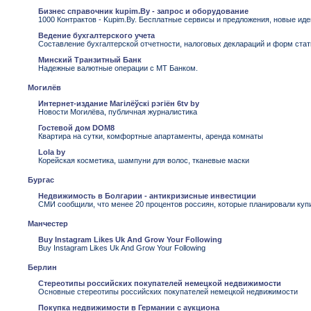
Бизнес справочник kupim.By - запрос и оборудование
1000 Контрактов - Kupim.By. Бесплатные сервисы и предложения, новые иде
Ведение бухгалтерского учета
Составление бухгалтерской отчетности, налоговых деклараций и форм стат
Минский Транзитный Банк
Надежные валютные операции с МТ Банком.
Могилёв
Интернет-издание Магілёўскі рэгіён 6tv by
Новости Могилёва, публичная журналистика
Гостевой дом DOM8
Квартира на сутки, комфортные апартаменты, аренда комнаты
Lola by
Корейская косметика, шампуни для волос, тканевые маски
Бургас
Недвижимость в Болгарии - антикризисные инвестиции
СМИ сообщили, что менее 20 процентов россиян, которые планировали купи
Манчестер
Buy Instagram Likes Uk And Grow Your Following
Buy Instagram Likes Uk And Grow Your Following
Берлин
Стереотипы российских покупателей немецкой недвижимости
Основные стереотипы российских покупателей немецкой недвижимости
Покупка недвижимости в Германии с аукциона