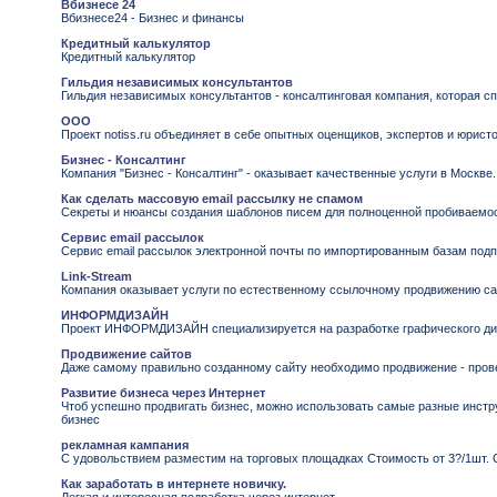
Вбизнесе 24
Вбизнесе24 - Бизнес и финансы
Кредитный калькулятор
Кредитный калькулятор
Гильдия независимых консультантов
Гильдия независимых консультантов - консалтинговая компания, которая с
ООО
Проект notiss.ru объединяет в себе опытных оценщиков, экспертов и юрис
Бизнес - Консалтинг
Компания "Бизнес - Консалтинг" - оказывает качественные услуги в Москве. 
Как сделать массовую email рассылку не спамом
Секреты и нюансы создания шаблонов писем для полноценной пробиваемос
Сервис email рассылок
Сервис email рассылок электронной почты по импортированным базам подп
Link-Stream
Компания оказывает услуги по естественному ссылочному продвижению сай
ИНФОРМДИЗАЙН
Проект ИНФОРМДИЗАЙН специализируется на разработке графического диза
Продвижение сайтов
Даже самому правильно созданному сайту необходимо продвижение - про
Развитие бизнеса через Интернет
Чтоб успешно продвигать бизнес, можно использовать самые разные инстр
бизнес
рекламная кампания
С удовольствием разместим на торговых площадках Стоимость от 3?/1шт. 
Как заработать в интернете новичку.