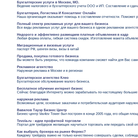
Бухгалтерские услуги в Москве, МО.
Ведение налогового и бухгалтерского учета ООО и ИП. Составление и сдача
Бухгалтерия, Логистика И Консалтинг Онлайн
Наша организация оказывает помощь в составлении отчетности. Поможет р
Полный спектр рекламных услуг для вашего бизнеса
Все виды рекламных услуг для вашего бизнеса в одном рекламном агентстве
Недорого и эффективно размещаем платные объявления в кадр
Любая форма оплаты, гибкая система скидок. Изготовление макета объявле
Миграционные и визовые услуги
паспорт РФ, шенген визы, визы в китай
Продажа, покупка готового бизнеса
Вы можете быть уверены, что команда компании сможет найти для Вас са
Рекламное агентство
Наружная реклама в Москве и в регионах
Бухгалтерское агентство Клео
Бухгалтерское обслуживание малого бизнеса.
Бесплатное обучение интернет бизнес
Сейчас благодаря Интернету можно зарабатывать по-настоящему большие д
наружная реклама
Возможные цели, основные заказчики и потребительская аудитория наруж
Вавилов Тауэр Бизнес Центр
Бизнес-центр Vavilov Tower был построен в конце 2005 года, его общая пло
Tevola.ru - идеи профитной торговли
Портал для трейдеров желающих научиться торговать или передать свой оп
Как выбрать брокера на рынке Форекс?
Каждому трейдеру важно не только качественно совершать сделки, соблюда