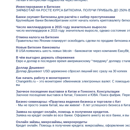
Легкая и интересная подработка через интернет.
Инвестирование в Биткоин
ЗАРАБОТАЙ НА РОСТЕ КУРСА БИТКОИНА. ПОЛУЧИ ПРИБЫЛЬ ДО 250% В
Банки скупают Биткоины для расчёта с кибер преступниками
Крупнейшие банки Великобритании хотят начать копить криптовалюту битко
Число миллиардеров в 2015 году значительно выросло
число миллиардеров в 2015 году значительно выросло, однако состояние эт
Отмена налога на Биткоин
Правительство Японии планирует освободить сделки по продаже биткоина и
Новые Биткоин банкоматы
В USA появились шесть новых bitcoin - банкоматов через компанию EasyBit
В чём выгодно держать сбережения
Евро и доллар в последнее время американскому “твердому” доллару стал
Доллар Дешевеет
Доллар Дешевеет USD церемонно сбросил лишний вес сразу на 30 копеек
Как начать работу в мониторинге
Changeinfo.ru – это мониторинг обменников электронных валют. С помощь
вы
Заочное посещение выставки в Китае и Гонконге. Консультации
Заочное посещение выставок в Китае, Гонконге и ЮВА. Поиск фабрик. Пере
Бизнес-семинарsы: «Практика ведения бизнеса и торговли с Кит
- Мы не просто знаем Китай, мы им живем! - 8 лет успешного бизнеса в Ки
Заявка на кредит онлайн, помощь в получении кредитов.
Заявка на кредит онлайн во все банки. Оформите анкету во все банки, и в
Онлайн займы, микрозаймы, микрокредиты
Кредит онлайн. Помощь в получение кредита: микрозаймы, оформление экс