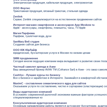
Электрическая продукция, кабельная продукция, электромонтаж
ООО Фортис
Трикотажная продукция, вязаный трикотаж, стильная одежда
Zenlink
Сервис Zenlink специализируется на естественном продвижении сайтов
Интернет-магазин смартфонов и аксессуаров App-Moskow ru
Apple - аксессуары, смартфоны, планшеты, часы, TV Apple
Магия Парфюма
Парфюм, туалетная вода, духи
SanMary Веб студия
Создание сайтов для бизнеса
ООО ЮК ЮрЛайф
юридические, бухгалтерские услуги в Москве по низким ценам
SMM продвижение
Сегодня многие ведущие компании мира вкладывают в развитие своих Insta
Частный самолет аренда в Азии
Ваш авиационный брокер AVIAV TM (Cofrance Sarl) в Азии - это заказ самол
Cashfox - Лучшие курсы по бизнесу
Все о Бизнесе и заработоке в Интернете. Занимайся в комфортной обстано
MaximC - составление семантического ядра для сайтов
Оказываем услуги по составлению, чистке и сортировке (кластеризации) 
Виды аудиторских компаний
В условиях современной рыночной экономики важным фактором успешного
специализированные ко
Консультативная аудиторская компания
Основным направлением работы является аутсорсинг бухгалтерии, аудитор