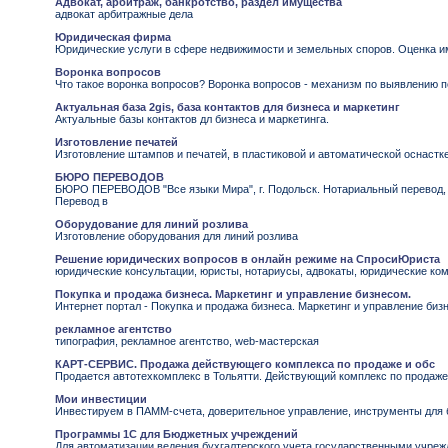
Адвокат, арбитраж, банкротство, раздел имущества
адвокат арбитражные дела
Юридическая фирма
Юридические услуги в сфере недвижимости и земельных споров. Оценка и
Воронка вопросов
Что такое воронка вопросов? Воронка вопросов - механизм по выявлению 
Актуальная база 2gis, база контактов для бизнеса и маркетинг
Актуальные базы контактов дл бизнеса и маркетинга.
Изготовление печатей
Изготовление штампов и печатей, в пластиковой и автоматической оснастк
БЮРО ПЕРЕВОДОВ
БЮРО ПЕРЕВОДОВ "Все языки Мира", г. Подольск. Нотариальный перевод, 
Перевод в
Оборудование для линий розлива
Изготовление оборудования для линий розлива
Решение юридических вопросов в онлайн режиме на СпросиЮриста
юридические консультации, юристы, нотариусы, адвокаты, юридические ком
Покупка и продажа бизнеса. Маркетинг и управление бизнесом.
Интернет портал - Покупка и продажа бизнеса. Маркетинг и управление биз
рекламное агентство
типография, рекламное агентство, web-мастерская
КАРТ-СЕРВИС. Продажа действующего комплекса по продаже и обс
Продается автотехкомплекс в Тольятти. Действующий комплекс по продаже
Мои инвестиции
Инвестируем в ПАММ-счета, доверительное управление, инструменты для б
Программы 1С для Бюджетных учреждений
Для автоматизации ведения бухгалтерского учета государственными учре