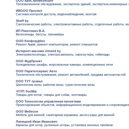
ООО АрхСтройКонсалт
Тепловизионное обследование, экспертиза зданий, экспертиза инженерных 
ИВООО Просвет
Система контроля доступа, видеонаблюдение, монтаж
Sheff by
Сантехнические работы, электромонтажные работы, отделочные работы, ма
ИП Реентович В.А.
Велосипеды, батуты, тренажёры
ООО Кенфордбел
Ремонт Apple, ремонт компьютеров, ремонт планшетов
Интернет-магазин intrend by
Электровелосипеды, электросамокаты, гироскутеры, геймпады
ООО ФудПроект
Холодильные шкафы, морозильные камеры, конвекционные печи
ООО Паритетсервис Авто
Техническое обслуживание, ремонт автомобилей, продажа автозапчастей
ООО ТУТ-трэвел
Шенгенские визы, рабочие визы, туристические визы
ЧТУП ЗооМаг
Товары для котов, товары для собак, зоотовары
ООО Технологии управления проектами
Проектирование объектов, информационное моделирование и сопровожден
ООО Мебесон
Мебель для ванной, санитарная керамика, аксессуары для ванной
Лапицкий Иван Иванович
Карнизы для штор, рулонные шторы, установка оконных проёмов