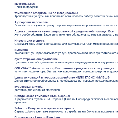
My Book Sales
Прямые продажи
таможенное оформление во Владивостоке
Транспортные услуги: как правильно организовать работу логистической к
Аутсорсинг персонала
Если вы хотите узнать про аутсорсинг персонала в организациях малого и сре
Адвокат, оказание квалифицированной юридической помощи! Все
Хочу особо обратить Ваше внимание, что обращаясь ко мне как адвокату н
Инвестиции в спорт.
С каждым днем люди все чаще начали задумываться,как можно реально зара
БухБюро
Компания "БухБюро" оказывает услуги профессионального бухгалтерского
бухгалтерское обслуживание
Бухгалтерское обслуживание организаций и индивидуальных предпринимат
ONLYWAY™ Антиколлектор Бесплатные юридические консультации
услуги антиколлектора, бесплатная консультация, помощь кредитным должн
Центр инноваций в городском хозяйстве ИДПО ГАСИС НИУ ВШЭ
Дополнительное профессиональное образование: повышение квалификации,
курьерская служба
доставка для интернет магазинов
Юридическая компания «Т.М.-Сервис»
Юридическая группа «Т.М.-Сервис» (Нижний Новгород) включает в себя юр
правового
Zobo.ru - Бонусы за покупки в интернете
Сервис zobo.ru дает вам возможность зарабатывать бонусы за покупки в ин
Продюсерский центр Rino Lens