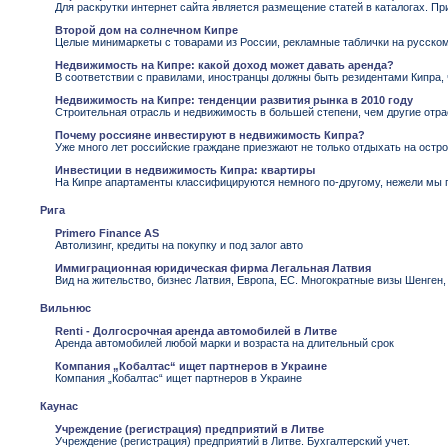
Для раскрутки интернет сайта является размещение статей в каталогах. Пр
Второй дом на солнечном Кипре
Целые минимаркеты с товарами из России, рекламные таблички на русском 
Недвижимость на Кипре: какой доход может давать аренда?
В соответствии с правилами, иностранцы должны быть резидентами Кипра,
Недвижимость на Кипре: тенденции развития рынка в 2010 году
Строительная отрасль и недвижимость в большей степени, чем другие отра
Почему россияне инвестируют в недвижимость Кипра?
Уже много лет российские граждане приезжают не только отдыхать на остр
Инвестиции в недвижимость Кипра: квартиры
На Кипре апартаменты классифицируются немного по-другому, нежели мы 
Рига
Primero Finance AS
Автолизинг, кредиты на покупку и под залог авто
Иммиграционная юридическая фирма Легальная Латвия
Вид на жительство, бизнес Латвия, Европа, ЕС. Многократные визы Шенген
Вильнюс
Renti - Долгосрочная аренда автомобилей в Литве
Аренда автомобилей любой марки и возраста на длительный срок
Компания „Кобалтас“ ищет партнеров в Украине
Компания „Кобалтас“ ищет партнеров в Украине
Каунас
Учреждение (регистрация) предприятий в Литве
Учреждение (регистрация) предприятий в Литве. Бухгалтерский учет.