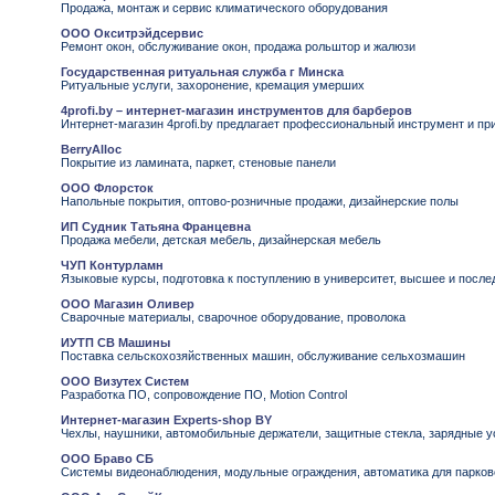
Продажа, монтаж и сервис климатического оборудования
ООО Окситрэйдсервис
Ремонт окон, обслуживание окон, продажа рольштор и жалюзи
Государственная ритуальная служба г Минска
Ритуальные услуги, захоронение, кремация умерших
4profi.by – интернет-магазин инструментов для барберов
Интернет-магазин 4profi.by предлагает профессиональный инструмент и пр
BerryAlloc
Покрытие из ламината, паркет, стеновые панели
ООО Флорсток
Напольные покрытия, оптово-розничные продажи, дизайнерские полы
ИП Судник Татьяна Францевна
Продажа мебели, детская мебель, дизайнерская мебель
ЧУП Контурламн
Языковые курсы, подготовка к поступлению в университет, высшее и посл
ООО Магазин Оливер
Сварочные материалы, сварочное оборудование, проволока
ИУТП СВ Машины
Поставка сельскохозяйственных машин, обслуживание сельхозмашин
ООО Визутех Систем
Разработка ПО, сопровождение ПО, Motion Control
Интернет-магазин Experts-shop BY
Чехлы, наушники, автомобильные держатели, защитные стекла, зарядные у
ООО Браво СБ
Системы видеонаблюдения, модульные ограждения, автоматика для парко