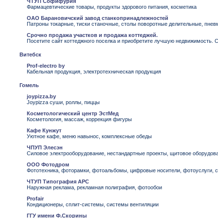
ЧТУП Софифурия
Фармацевтические товары, продукты здорового питания, косметика
ОАО Барановичский завод станкопринадлежностей
Патроны токарные, тиски станочные, столы поворотные делительные, пнев
Срочно продажа участков и продажа коттеджей.
Посетите сайт коттеджного поселка и приобретите лучшую недвижимость. 
Витебск
Prof-electro by
Кабельная продукция, электротехническая продукция
Гомель
joypizza.by
Joypizza суши, роллы, пиццы
Косметологический центр ЭстМед
Косметология, массаж, коррекция фигуры
Кафе Кунжут
Уютное кафе, меню навынос, комплексные обеды
ЧПУП Элесэн
Силовое электрооборудование, нестандартные проекты, щитовое оборудов
ООО Фотодром
Фототехника, фоторамки, фотоальбомы, цифровые носители, фотоуслуги, 
ЧТУП Типография АРС
Наружная реклама, рекламная полиграфия, фотообои
Profair
Кондиционеры, сплит-системы, системы вентиляции
ГГУ имени Ф.Скорины