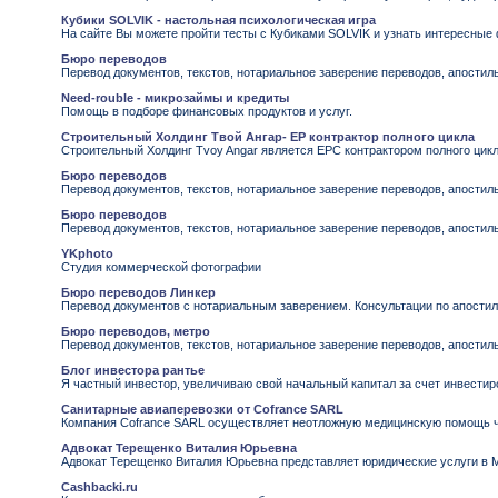
Кубики SOLVIK - настольная психологическая игра
На сайте Вы можете пройти тесты с Кубиками SOLVIK и узнать интересные 
Бюро переводов
Перевод документов, текстов, нотариальное заверение переводов, апостиль
Need-rouble - микрозаймы и кредиты
Помощь в подборе финансовых продуктов и услуг.
Строительный Холдинг Твой Ангар- EP контрактор полного цикла
Строительный Холдинг Tvoy Angar является EPC контрактором полного цикл
Бюро переводов
Перевод документов, текстов, нотариальное заверение переводов, апостиль
Бюро переводов
Перевод документов, текстов, нотариальное заверение переводов, апостиль
YKphoto
Студия коммерческой фотографии
Бюро переводов Линкер
Перевод документов с нотариальным заверением. Консультации по апостилю
Бюро переводов, метро
Перевод документов, текстов, нотариальное заверение переводов, апостиль
Блог инвестора рантье
Я частный инвестор, увеличиваю свой начальный капитал за счет инвестир
Санитарные авиаперевозки от Cofrance SARL
Компания Cofrance SARL осуществляет неотложную медицинскую помощь чер
Адвокат Терещенко Виталия Юрьевна
Адвокат Терещенко Виталия Юрьевна представляет юридические услуги в Мо
Cashbacki.ru