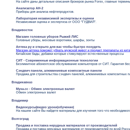
На сайте даны детальные описания брокеров рынка Forex, главные термин
Анализатор АН-2
Приборы для анализа нефтепродуктов.
Лаборатория независимой экспертизы и оценки
Независимая оценка и эеспертиза от ООО "ГУДВИЛ".
Владивосток
Магазин головных уборов Рыжий ЛИС
Головные уборы, меховые воротники, шарфы, зонты
Аптека ру и открыто для вас чтобы быстро похудеть
Магазин аптека поможет убрать мужской живот и продает препараты из кит
Китайские бады, добавки которые стимулируют естественные процессы
СИТ - Современные информационные технологии
Безлимитное абонентское обслуживание компьютеров от СИТ. Гарантия бес
Сэндвич панели, алюминиевые композитные панели
Продажа для строительства сэндвич панелей, алюминиевых композитных п
Владикавказ
Myxa.cc - Обмен электронных валют
Обмен электронных валют
Владимир
Видеокурсы|видео уроки|обучение|
На нашем сайте Вы найдете материалы для изучения того что необходимого 
Волгоград
Продажа и поставка нерудных материалов от производителей
Продажа и поставка нерудных материалов от производителей по всей Росси