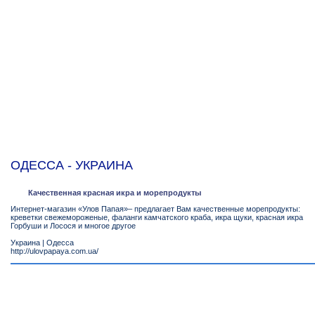
ОДЕССА - УКРАИНА
Качественная красная икра и морепродукты
Интернет-магазин «Улов Папая»– предлагает Вам качественные морепродукты:
креветки свежемороженые, фаланги камчатского краба, икра щуки, красная икра
Горбуши и Лосося и многое другое
Украина
|
Одесса
http://ulovpapaya.com.ua/