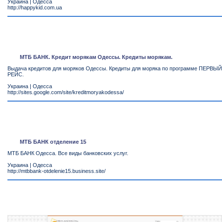
Украина
|
Одесса
http://happykid.com.ua
МТБ БАНК. Кредит морякам Одессы. Кредиты морякам.
Выдача кредитов для моряков Одессы. Кредиты для моряка по программе ПЕРВЫЙ
РЕЙС.
Украина
|
Одесса
http://sites.google.com/site/kreditmoryakodessa/
МТБ БАНК отделение 15
МТБ БАНК Одесса. Все виды банковских услуг.
Украина
|
Одесса
http://mtbbank-otdelenie15.business.site/