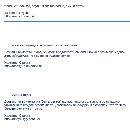
"Мега 7" - одежда, обувь, женское белье, сумки оптом.
Украина
|
Одесса
http://mega7.com.ua/
Женская одежда от прямого поставщика
Розничный магазин "Модный дом" предлагает Вам большой ассортимент модной
женской одежды по самым выгодным ценам
Украина
|
Одесса
http://modnyj-dom.com.ua/
Умные игры
Деятельность компании “Умные игры” направлена на создание и реализацию
уникальных игр для детей: квесты, головоломки, подарки и сюрпризы, это то чего
больше всего хотят дети.
Украина
|
Одесса
http://umnye-igry.com.ua/