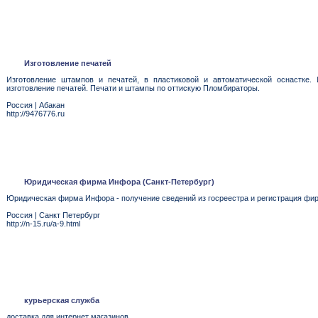
Изготовление печатей
Изготовление штампов и печатей, в пластиковой и автоматической оснастке. 
изготовление печатей. Печати и штампы по оттискую Пломбираторы.
Россия
|
Абакан
http://9476776.ru
Юридическая фирма Инфора (Санкт-Петербург)
Юридическая фирма Инфора - получение сведений из госреестра и регистрация фир
Россия
|
Санкт Петербург
http://n-15.ru/a-9.html
курьерская служба
доставка для интернет магазинов