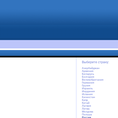
Выберите страну:
Азербайджан
Армения
Беларусь
Болгария
Великобритания
Германия
Грузия
Израиль
Иордания
Испания
Казахстан
Кипр
Китай
Латвия
Литва
Молдова
Польша
Россия