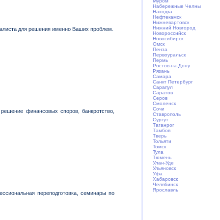
Муром
Набережные Челны
Находка
Нефтекамск
Нижневартовск
Нижний Новгород
иалиста для решения именно Ваших проблем.
Новороссийск
Новосибирск
Омск
Пенза
Первоуральск
Пермь
Ростов-на-Дону
Рязань
Самара
Санкт Петербург
Сарапул
Саратов
Серов
Смоленск
Сочи
 решение финансовых споров, банкротство,
Ставрополь
Сургут
Таганрог
Тамбов
Тверь
Тольяти
Томск
Тула
Тюмень
Улан-Уде
Ульяновск
Уфа
Хабаровск
Челябинск
Ярослaвль
ессиональная переподготовка, семинары по