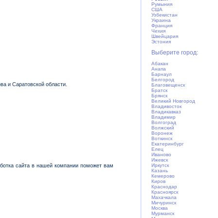
Румыния
США
Узбекистан
Украина
Франция
Чехия
Швейцария
Эстония
Выберите город:
Абакан
Анапа
Барнаул
Белгород
ва и Саратовской области.
Благовещенск
Братск
Брянск
Великий Новгород
Владивосток
Владикавказ
Владимир
Волгоград
Волжский
Воронеж
Воткинск
Екатеринбург
Елец
Иваново
Ижевск
аботка сайта в нашей компании поможет вам
Иркутск
Казань
Кемерово
Киров
Краснодар
Красноярск
Махачкала
Мичуринск
Москва
Мурманск