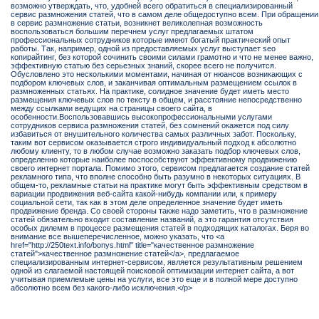
возможно утверждать, что, удобней всего обратиться в специализированный
сервис размножения статей, что в самом деле общедоступно всем. При обращении
в сервис размножение статьи, возникнет великолепная возможность
воспользоваться большим перечнем услуг предлагаемых штатом
профессиональных сотрудников которые имеют богатый практический опыт
работы. Так, например, одной из предоставляемых услуг выступает seo
копирайтинг, без которой сочинить своими силами грамотно и что не менее важно,
эффективную статью без серьезных знаний, скорее всего не получится.
Обусловлено это несколькими моментами, начиная от нюансов возникающих с
подбором ключевых слов, и заканчивая оптимальным размещением ссылок в
размноженных статьях. На практике, солидное значение будет иметь место
размещения ключевых слов по тексту в общем, и расстояние непосредственно
между ссылками ведущих на страницы своего сайта, в
особенности.Воспользовавшись высокопрофессиональными услугами
сотрудников сервиса размножения статей, без сомнений окажется под силу
избавиться от внушительного количества самых различных забот. Поскольку,
таким вот сервисом оказывается строго индивидуальный подход к абсолютно
любому клиенту, то в любом случае возможно заказать подбор ключевых слов,
определенно которые наиболее поспособствуют эффективному продвижению
своего интернет портала. Помимо этого, сервисом предлагается создание статей
рекламного типа, что вполне способно быть разумно в некоторых ситуациях. В
общем-то, рекламные статьи на практике могут быть эффективным средством в
вариации продвижения веб-сайта какой-нибудь компании или, к примеру
социальной сети, так как в этом деле определенное значение будет иметь
продвижение бренда. Со своей стороны также надо заметить, что в размножение
статей обязательно входит составление названий, а это гарантия отсутствия
особых дилемм в процессе размещения статей в подходящих каталогах. Беря во
внимание все вышеперечисленное, можно указать, что <a
href="http://250text.info/bonys.html" title="качественное размножение
статей">качественное размножение статей</a>, предлагаемое
специализированным интернет-сервисом, является результативным решением
одной из слагаемой настоящей поисковой оптимизации интернет сайта, а вот
учитывая приемлемые цены на услуги, все это еще и в полной мере доступно
абсолютно всем без какого-либо исключения.</p>