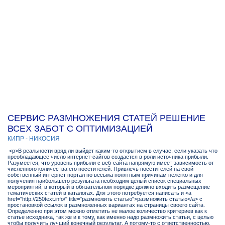
СЕРВИС РАЗМНОЖЕНИЯ СТАТЕЙ РЕШЕНИЕ
ВСЕХ ЗАБОТ С ОПТИМИЗАЦИЕЙ
КИПР - НИКОСИЯ
<p>В реальности вряд ли выйдет каким-то открытием в случае, если указать что
преобладающее число интернет-сайтов создается в роли источника прибыли.
Разумеется, что уровень прибыли с веб-сайта напрямую имеет зависимость от
численного количества его посетителей. Привлечь посетителей на свой
собственный интернет портал по весьма понятным причинам нелегко и для
получения наибольшего результата необходим целый список специальных
мероприятий, в который в обязательном порядке должно входить размещение
тематических статей в каталогах. Для этого потребуется написать и <a
href="http://250text.info/" title="размножить статью">размножить статью</a> с
простановкой ссылок в размноженных вариантах на страницы своего сайта.
Определенно при этом можно отметить не малое количество критериев как к
статье исходника, так же и к тому, как именно надо размножить статьи, с целью
чтобы получить лучший конечный результат. А потому-то с ответственностью,