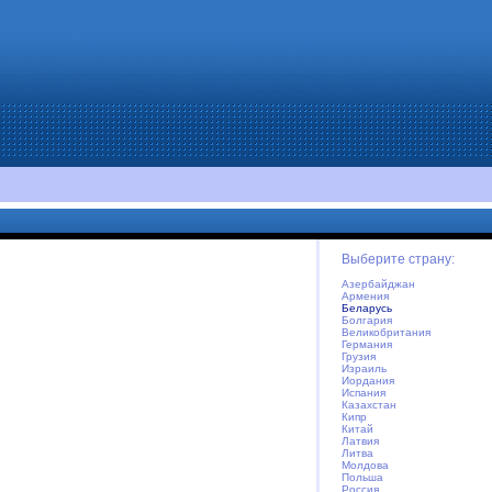
Выберите страну:
Азербайджан
Армения
Беларусь
Болгария
Великобритания
Германия
Грузия
Израиль
Иордания
Испания
Казахстан
Кипр
Китай
Латвия
Литва
Молдова
Польша
Россия