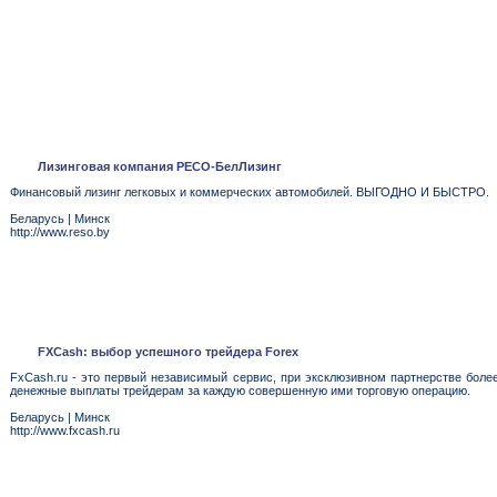
Лизинговая компания РЕСО-БелЛизинг
Финансовый лизинг легковых и коммерческих автомобилей. ВЫГОДНО И БЫСТРО.
Беларусь
|
Минск
http://www.reso.by
FXCash: выбор успешного трейдера Forex
FxCash.ru - это первый независимый сервис, при эксклюзивном партнерстве боле
денежные выплаты трейдерам за каждую совершенную ими торговую операцию.
Беларусь
|
Минск
http://www.fxcash.ru