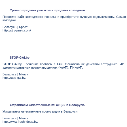
Срочно продажа участков и продажа коттеджей.
Посетите сайт коттеджного поселка и приобретите лучшую недвижимость. Самая 
коттеджи
Беларусь
|
Брест
http://stroymetr.com/
STOP-GAI.by
STOP-GAI.by - решение проблем с ГАИ. Обжалование действий сотрудника ГАИ. П
административных правонарушениях (КоАП), ПИКоАП.
Беларусь
|
Минск
http://stop-gai.by/
Устраиваем качественные btl акции в Беларуси.
Устраиваем качественные промо акции в Беларуси.
Беларусь
|
Минск
http://www.fresh-ideas.by/