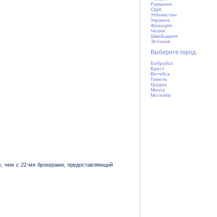
Румыния
США
Узбекистан
Украина
Франция
Чехия
Швейцария
Эстония
Выберите город:
Бобруйск
Брест
Витебск
Гомель
Гродно
Минск
Могилёв
е, чем с 22-мя брокерами, предоставляющий