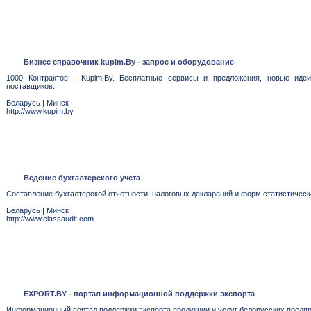
Бизнес справочник kupim.By - запрос и оборудование
1000 Контрактов - Kupim.By. Бесплатные сервисы и предложения, новые иде
поставщиков.
Беларусь
|
Минск
http://www.kupim.by
Ведение бухгалтерского учета
Составление бухгалтерской отчетности, налоговых деклараций и форм статистическ
Беларусь
|
Минск
http://www.classaudit.com
EXPORT.BY - портал информационной поддержки экспорта
Информационный портал поддержки экспорта продукции и услуг белорусских предпри