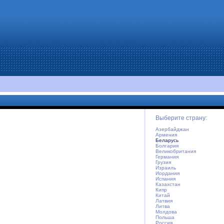
Выберите страну:
Азербайджан
Армения
Беларусь
Болгария
Великобритания
Германия
Грузия
Израиль
Иордания
Испания
Казахстан
Кипр
Китай
Латвия
Литва
Молдова
Польша
Россия