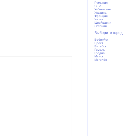
Румыния
США
Узбекистан
Украина
Франция
Чехия
Швейцария
Эстония
Выберите город:
Бобруйск
Брест
Витебск
Гомель
Гродно
Минск
Могилёв