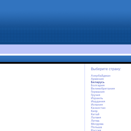
Выберите страну:
Азербайджан
Армения
Беларусь
Болгария
Великобритания
Германия
Грузия
Израиль
Иордания
Испания
Казахстан
Кипр
Китай
Латвия
Литва
Молдова
Польша
Россия