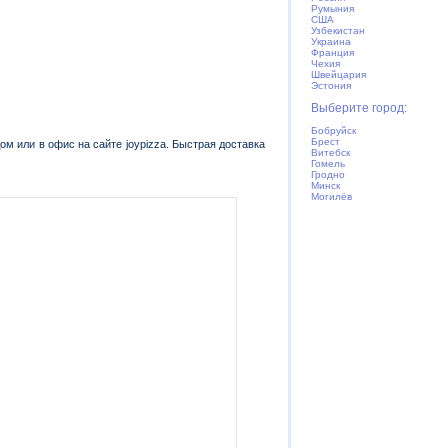
Румыния
США
Узбекистан
Украина
Франция
Чехия
Швейцария
Эстония
Выберите город:
Бобруйск
Брест
ом или в офис на сайте joypizza. Быстрая доставка
Витебск
Гомель
Гродно
Минск
Могилёв