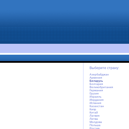
Выберите страну:
Азербайджан
Армения
Беларусь
Болгария
Великобритания
Германия
Грузия
Израиль
Иордания
Испания
Казахстан
Кипр
Китай
Латвия
Литва
Молдова
Польша
Россия