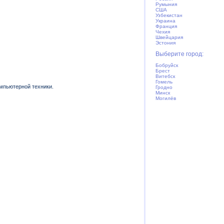
Румыния
США
Узбекистан
Украина
Франция
Чехия
Швейцария
Эстония
Выберите город:
Бобруйск
Брест
Витебск
Гомель
мпьютерной техники.
Гродно
Минск
Могилёв