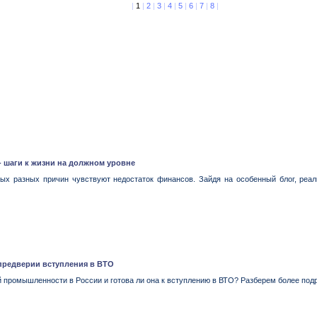
|
1
|
2
|
3
|
4
|
5
|
6
|
7
|
8
|
- шаги к жизни на должном уровне
ых разных причин чувствуют недостаток финансов. Зайдя на особенный блог, реал
предверии вступления в ВТО
й промышленности в России и готова ли она к вступлению в ВТО? Разберем более подр