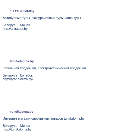
ЧТУП АнитаВу
Автобусные туры, экскурсионные туры, авиа туры
Беларусь
|
Минск
http://anitatour.by
Prof-electro by
Кабельная продукция, электротехническая продукция
Беларусь
|
Витебск
http://prof-electro.by/
turnikdoma.by
Интернет магазин спортивных товаров turnikdoma.by
Беларусь
|
Минск
http://turnikdoma.by