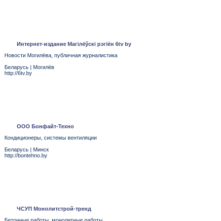
Интернет-издание Магілёўскі рэгіён 6tv by
Новости Могилёва, публичная журналистика
Беларусь
|
Могилёв
http://6tv.by
ООО Бонфайт-Техно
Кондиционеры, системы вентиляции
Беларусь
|
Минск
http://bontehno.by
ЧСУП Монолитстрой-тренд
Бетонные работы, монолитные работы