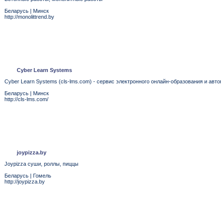
Беларусь
|
Минск
http://monolittrend.by
Cyber Learn Systems
Cyber Learn Systems (cls-lms.com) - сервис электронного онлайн-образования и ав
Беларусь
|
Минск
http://cls-lms.com/
joypizza.by
Joypizza суши, роллы, пиццы
Беларусь
|
Гомель
http://joypizza.by