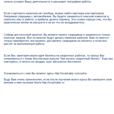
сильно ускорит Вашу деятельность и расширит географию работы.
Если стартового капитала нет вообще, можно найти партнера или партнеров.
Например сварщика с автомобилем. Вы будете заниматься поиском клиентов и
помогать ему в работе, а прибыль делить поровну. Эта схема хороша тем, что Вы
практически ничем не рискуете и ни во что не вкладываетесь.
Собрав достаточный капитал, Вы можете нанять сварщиков и заниматься только
поиском заказов. Все остальное будут делать наемные рабочие. Вам останется
только приобретать инструмент, доставлять сварщиков на объекты и получать
расчет за выполненную работу.
Если Вас заинтересовала идея бизнеса на сварочных работах, то прошу Вас
ознакомиться с моим бесплатным курсом "Как начать сварочный бизнес". Еще раз
повторюсь, я ничего не продаю, курс абсолютно бесплатен.
Ознакомиться с ним Вы можете здесь http://svarkabiz.ru/svarka
Буду Вам очень признателен, если после изучения моего курса Вы напишите свое
мнение о нем на моем блоге http://svarkabiz.ru