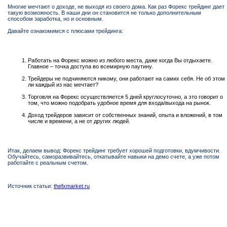
Многие мечтают о доходе, не выходя из своего дома. Как раз Форекс трейдинг дает
такую возможность. В наши дни он становится не только дополнительным
способом заработка, но и основным.
Давайте ознакомимся с плюсами трейдинга:
Работать на Форекс можно из любого места, даже когда Вы отдыхаете.
Главное – точка доступа во всемирную паутину.
Трейдеры не подчиняются никому, они работают на самих себя. Не об этом
ли каждый из нас мечтает?
Торговля на Форекс осуществляется 5 дней круглосуточно, а это говорит о
том, что можно подобрать удобное время для входа/выхода на рынок.
Доход трейдеров зависит от собственных знаний, опыта и вложений, в том
числе и времени, а не от других людей.
Итак, делаем вывод: Форекс трейдинг требует хорошей подготовки, вдумчивости.
Обучайтесь, саморазвивайтесь, откатывайте навыки на демо счете, а уже потом
работайте с реальным счетом.
Источник статьи:
thefxmarket.ru