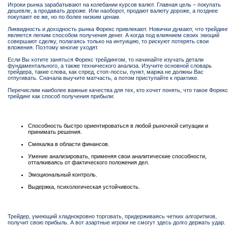
Игроки рынка зарабатывают на колебании курсов валют. Главная цель – покупать
дешевле, а продавать дороже. Или наоборот, продают валюту дороже, а позднее
покупают ее же, но по более низким ценам.
Ликвидность и доходность рынка Форекс привлекают. Новички думают, что трейдинг
является легким способом получения денег. А когда под влиянием своих эмоций
совершают сделку, полагаясь только на интуицию, то рискуют потерять свои
вложения. Поэтому многие уходят.
Если Вы хотите заняться Форекс трейдингом, то начинайте изучать детали
фундаментального, а также технического анализа. Изучите основной словарь
трейдера, такие слова, как спред, стоп-лоссы, пункт, маржа не должны Вас
отпугивать. Сначала выучите матчасть, а потом приступайте к практике.
Перечислим наиболее важные качества для тех, кто хочет понять, что такое Форекс
трейдинг как способ получения прибыли:
Способность быстро ориентироваться в любой рыночной ситуации и
принимать решения.
Смекалка в области финансов.
Умение анализировать, применяя свои аналитические способности,
отталкиваясь от фактического положения дел.
Эмоциональный контроль.
Выдержка, психологическая устойчивость.
Трейдер, умеющий хладнокровно торговать, придерживаясь четких алгоритмов,
получит свою прибыль. А вот азартные игроки не смогут здесь долго держать удар.