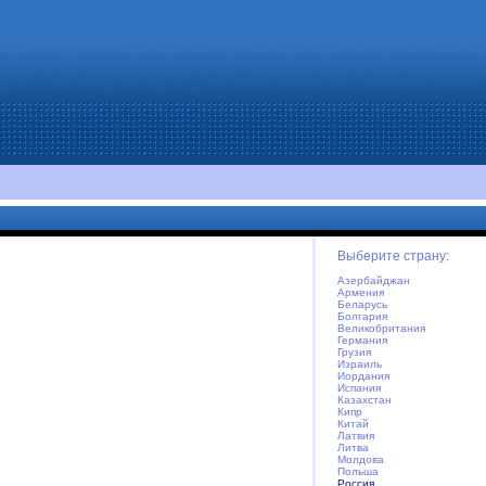
Выберите страну:
Азербайджан
Армения
Беларусь
Болгария
Великобритания
Германия
Грузия
Израиль
Иордания
Испания
Казахстан
Кипр
Китай
Латвия
Литва
Молдова
Польша
Россия