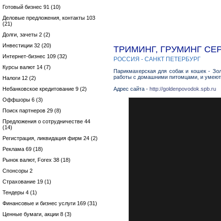
Готовый бизнес 91 (10)
Деловые предложения, контакты 103
(21)
Долги, зачеты 2 (2)
Инвестиции 32 (20)
ТРИМИНГ, ГРУМИНГ СЕ
Интернет-бизнес 109 (32)
РОССИЯ - САНКТ ПЕТЕРБУРГ
Курсы валют 14 (7)
Парикмахерская для собак и кошек - Зо
работы с домашними питомцами, и умеют 
Налоги 12 (2)
Небанковское кредитование 9 (2)
Адрес сайта -
http://goldenpovodok.spb.ru
Оффшоры 6 (3)
Поиск партнеров 29 (8)
Предложения о сотрудничестве 44
(14)
Регистрация, ликвидация фирм 24 (2)
Реклама 69 (18)
Рынок валют, Forex 38 (18)
Спонсоры 2
Страхование 19 (1)
Тендеры 4 (1)
Финансовые и бизнес услуги 169 (31)
Ценные бумаги, акции 8 (3)