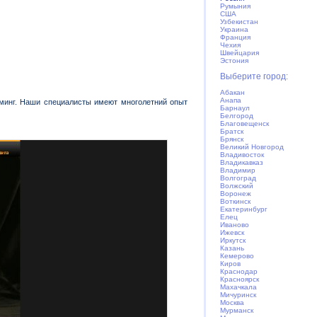
Румыния
США
Узбекистан
Украина
Франция
Чехия
Швейцария
Эстония
Выберите город:
Абакан
Анапа
мминг. Наши специалисты имеют многолетний опыт
Барнаул
Белгород
Благовещенск
Братск
Брянск
Великий Новгород
Владивосток
Владикавказ
Владимир
Волгоград
Волжский
Воронеж
Воткинск
Екатеринбург
Елец
Иваново
Ижевск
Иркутск
Казань
Кемерово
Киров
Краснодар
Красноярск
Махачкала
Мичуринск
Москва
Мурманск