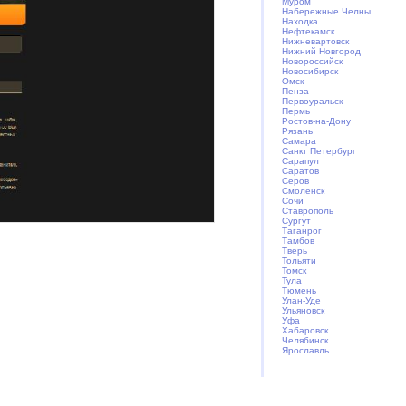
Муром
Набережные Челны
Находка
Нефтекамск
Нижневартовск
Нижний Новгород
Новороссийск
Новосибирск
Омск
Пенза
Первоуральск
Пермь
Ростов-на-Дону
Рязань
Самара
Санкт Петербург
Сарапул
Саратов
Серов
Смоленск
Сочи
Ставрополь
Сургут
Таганрог
Тамбов
Тверь
Тольяти
Томск
Тула
Тюмень
Улан-Уде
Ульяновск
Уфа
Хабаровск
Челябинск
Ярослaвль