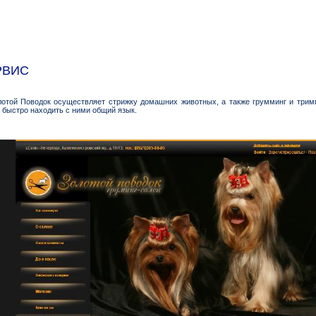
РВИС
лотой Поводок осуществляет стрижку домашних животных, а также грумминг и три
быстро находить с ними общий язык.